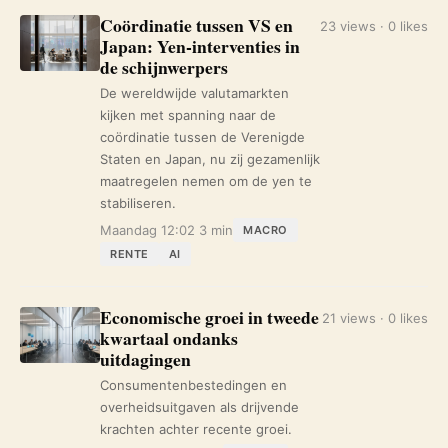
Coördinatie tussen VS en
23 views · 0 likes
Japan: Yen-interventies in
de schijnwerpers
De wereldwijde valutamarkten
kijken met spanning naar de
coördinatie tussen de Verenigde
Staten en Japan, nu zij gezamenlijk
maatregelen nemen om de yen te
stabiliseren.
Maandag 12:02
3 min
MACRO
RENTE
AI
Economische groei in tweede
21 views · 0 likes
kwartaal ondanks
uitdagingen
Consumentenbestedingen en
overheidsuitgaven als drijvende
krachten achter recente groei.