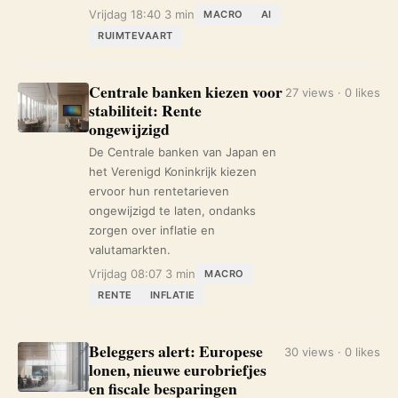
Vrijdag 18:40
3 min
MACRO
AI
RUIMTEVAART
Centrale banken kiezen voor
27 views · 0 likes
stabiliteit: Rente
ongewijzigd
De Centrale banken van Japan en
het Verenigd Koninkrijk kiezen
ervoor hun rentetarieven
ongewijzigd te laten, ondanks
zorgen over inflatie en
valutamarkten.
Vrijdag 08:07
3 min
MACRO
RENTE
INFLATIE
Beleggers alert: Europese
30 views · 0 likes
lonen, nieuwe eurobriefjes
en fiscale besparingen