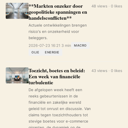
**Markten onzeker door
48 views · 0 likes
geopolitieke spanningen en
handelsconflicten**
Actuele ontwikkelingen brengen
risico's en onzekerheid voor
beleggers.
2026-07-23 16:21
3 min
MACRO
OLIE
ENERGIE
Toezicht, boetes en beleid:
43 views · 0 likes
Een week van financiële
turbulentie
De afgelopen week heeft een
reeks gebeurtenissen in de
financiële en zakelijke wereld
geleid tot onrust en discussie. Van
claims tegen toezichthouders tot
stevige boetes voor e-commerce
giganten, de dynamiek op de