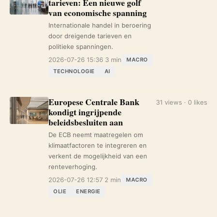
tarieven: Een nieuwe golf
van economische spanning
Internationale handel in beroering
door dreigende tarieven en
politieke spanningen.
2026-07-26 15:36
3 min
MACRO
TECHNOLOGIE
AI
Europese Centrale Bank
31 views · 0 likes
kondigt ingrijpende
beleidsbesluiten aan
De ECB neemt maatregelen om
klimaatfactoren te integreren en
verkent de mogelijkheid van een
renteverhoging.
2026-07-26 12:57
2 min
MACRO
OLIE
ENERGIE