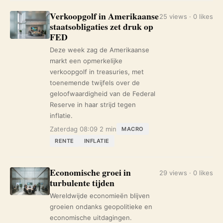
Verkoopgolf in Amerikaanse
25 views · 0 likes
staatsobligaties zet druk op
FED
Deze week zag de Amerikaanse
markt een opmerkelijke
verkoopgolf in treasuries, met
toenemende twijfels over de
geloofwaardigheid van de Federal
Reserve in haar strijd tegen
inflatie.
Zaterdag 08:09
2 min
MACRO
RENTE
INFLATIE
Economische groei in
29 views · 0 likes
turbulente tijden
Wereldwijde economieën blijven
groeien ondanks geopolitieke en
economische uitdagingen.