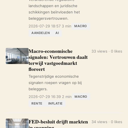
landschappen en juridische
schikkingen beïnvloeden het
beleggersvertrouwen.
2026-07-29 18:57
3 min
MACRO
AANDELEN
AI
Macro-economische
33 views · 0 likes
signalen: Vertrouwen daalt
terwijl vastgoedmarkt
floreert
Tegenstrijdige economische
signalen roepen vragen op bij
beleggers.
2026-07-29 16:39
2 min
MACRO
RENTE
INFLATIE
FED-besluit drijft markten
34 views · 0 likes
in spanning