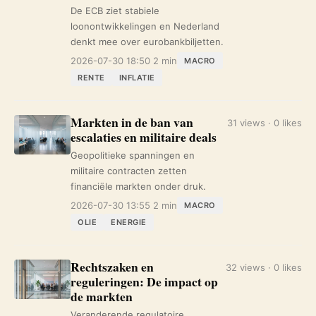
De ECB ziet stabiele
loonontwikkelingen en Nederland
denkt mee over eurobankbiljetten.
2026-07-30 18:50
2 min
MACRO
RENTE
INFLATIE
Markten in de ban van
31 views · 0 likes
escalaties en militaire deals
Geopolitieke spanningen en
militaire contracten zetten
financiële markten onder druk.
2026-07-30 13:55
2 min
MACRO
OLIE
ENERGIE
Rechtszaken en
32 views · 0 likes
reguleringen: De impact op
de markten
Veranderende regulatoire