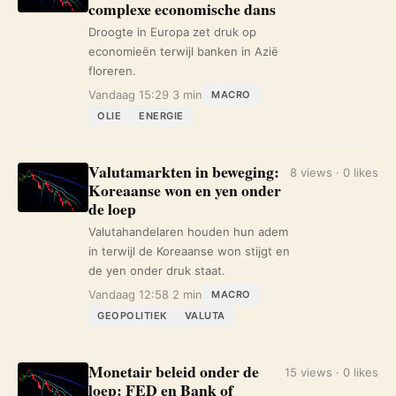
complexe economische dans
Droogte in Europa zet druk op
economieën terwijl banken in Azië
floreren.
Vandaag 15:29
3 min
MACRO
OLIE
ENERGIE
Valutamarkten in beweging:
8 views · 0 likes
Koreaanse won en yen onder
de loep
Valutahandelaren houden hun adem
in terwijl de Koreaanse won stijgt en
de yen onder druk staat.
Vandaag 12:58
2 min
MACRO
GEOPOLITIEK
VALUTA
Monetair beleid onder de
15 views · 0 likes
loep: FED en Bank of