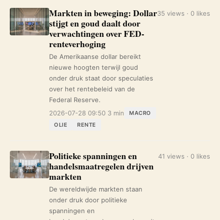
Markten in beweging: Dollar
35 views · 0 likes
stijgt en goud daalt door
verwachtingen over FED-
renteverhoging
De Amerikaanse dollar bereikt
nieuwe hoogten terwijl goud
onder druk staat door speculaties
over het rentebeleid van de
Federal Reserve.
2026-07-28 09:50
3 min
MACRO
OLIE
RENTE
Politieke spanningen en
41 views · 0 likes
handelsmaatregelen drijven
markten
De wereldwijde markten staan
onder druk door politieke
spanningen en