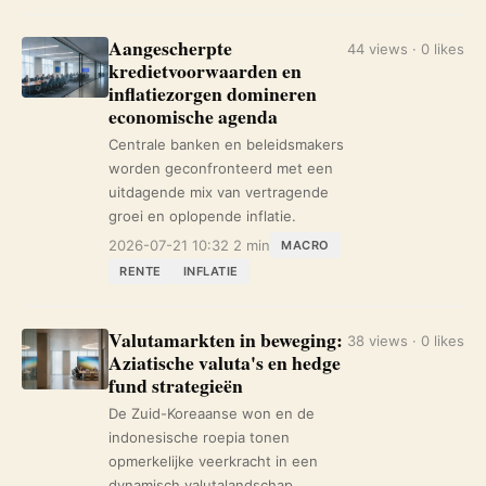
Aangescherpte
44 views · 0 likes
kredietvoorwaarden en
inflatiezorgen domineren
economische agenda
Centrale banken en beleidsmakers
worden geconfronteerd met een
uitdagende mix van vertragende
groei en oplopende inflatie.
2026-07-21 10:32
2 min
MACRO
RENTE
INFLATIE
Valutamarkten in beweging:
38 views · 0 likes
Aziatische valuta's en hedge
fund strategieën
De Zuid-Koreaanse won en de
indonesische roepia tonen
opmerkelijke veerkracht in een
dynamisch valutalandschap.