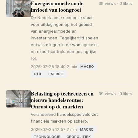
Energiearmoede en de
39 views · 0 likes
invloed van loongroei
De Nederlandse economie staat
voor uitdagingen op het gebied
van energiearmoede en
investeringen. Tegelijkertijd spelen
ontwikkelingen in de woningmarkt
en exportcontrole een belangrijke
rol.
2026-07-25 18:40
2 min
MACRO
OLIE
ENERGIE
Belasting op techreuzen en
39 views · 0 likes
nieuwe handelsroutes:
Onrust op de markten
Veranderend handelsspeelveld zet
financiële markten op scherp.
2026-07-25 12:57
2 min
MACRO
TECHNOLOGIE
GEOPOLITIEK