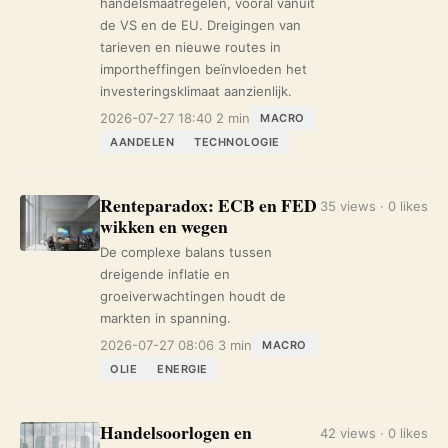
handelsmaatregelen, vooral vanuit
de VS en de EU. Dreigingen van
tarieven en nieuwe routes in
importheffingen beïnvloeden het
investeringsklimaat aanzienlijk.
2026-07-27 18:40
2 min
MACRO
AANDELEN
TECHNOLOGIE
Renteparadox: ECB en FED
35 views · 0 likes
wikken en wegen
De complexe balans tussen
dreigende inflatie en
groeiverwachtingen houdt de
markten in spanning.
2026-07-27 08:06
3 min
MACRO
OLIE
ENERGIE
Handelsoorlogen en
42 views · 0 likes