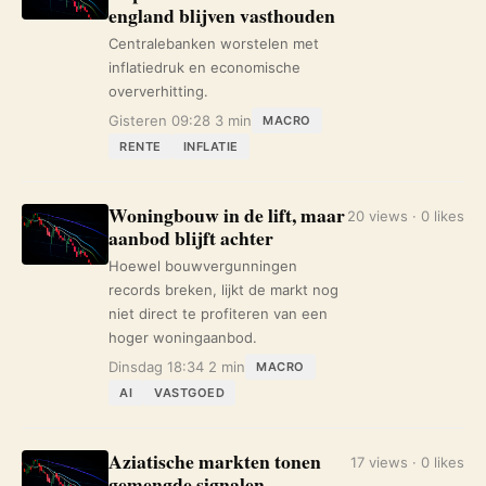
england blijven vasthouden
Centralebanken worstelen met
inflatiedruk en economische
oververhitting.
Gisteren 09:28
3 min
MACRO
RENTE
INFLATIE
Woningbouw in de lift, maar
20 views · 0 likes
aanbod blijft achter
Hoewel bouwvergunningen
records breken, lijkt de markt nog
niet direct te profiteren van een
hoger woningaanbod.
Dinsdag 18:34
2 min
MACRO
AI
VASTGOED
Aziatische markten tonen
17 views · 0 likes
gemengde signalen