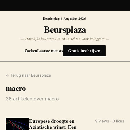
Koersen niet beschikbaar
Opnieuw
Donderdag 6 Augustus 2026
Beursplaza
— Dagelijks beursnieuws en inzichten voor beleggers —
Zoeken
Laatste nieuws
Gratis inschrijven
← Terug naar Beursplaza
macro
36 artikelen over macro
Europese droogte en
9 views · 0 likes
Aziatische winst: Een