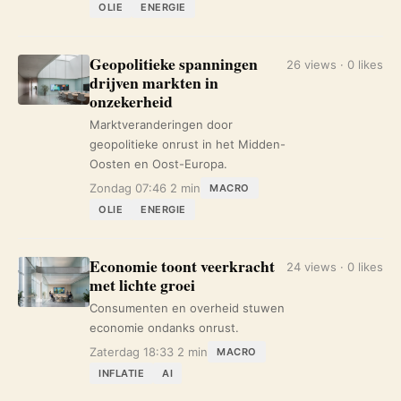
OLIE
ENERGIE
Geopolitieke spanningen
26 views · 0 likes
drijven markten in
onzekerheid
Marktveranderingen door
geopolitieke onrust in het Midden-
Oosten en Oost-Europa.
Zondag 07:46
2 min
MACRO
OLIE
ENERGIE
Economie toont veerkracht
24 views · 0 likes
met lichte groei
Consumenten en overheid stuwen
economie ondanks onrust.
Zaterdag 18:33
2 min
MACRO
INFLATIE
AI