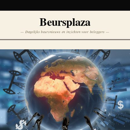
Koersen niet beschikbaar
Beursplaza
Opnieuw
— Dagelijks beursnieuws en inzichten voor beleggers —