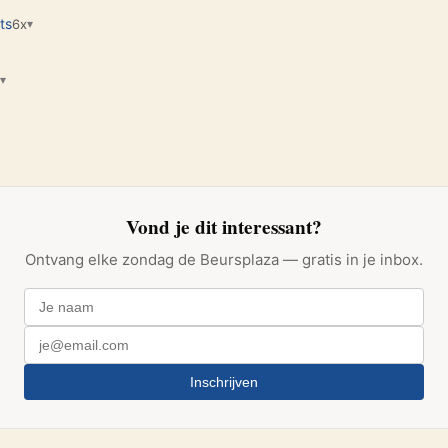
ts
6x
▾
▾
Vond je dit interessant?
Ontvang elke zondag de Beursplaza — gratis in je inbox.
Inschrijven