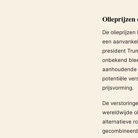
Olieprijzen
De olieprijze
een aanvankeli
president Tru
onbekend blee
aanhoudende o
potentiële ver
prijsvorming.
De verstoringe
wereldwijde o
alternatieve r
gecombineerd 