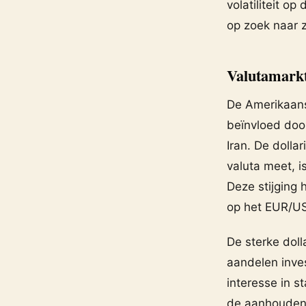
volatiliteit o
op zoek naar 
Valutamarkt
De Amerikaans
beïnvloed doo
Iran. De dolla
valuta meet, i
Deze stijging 
op het EUR/US
De sterke dol
aandelen inves
interesse in 
de aanhoudend