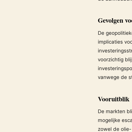
Gevolgen vo
De geopolitie
implicaties vo
investeringss
voorzichtig bl
investeringspo
vanwege de st
Vooruitblik
De markten bl
mogelijke esca
zowel de olie-