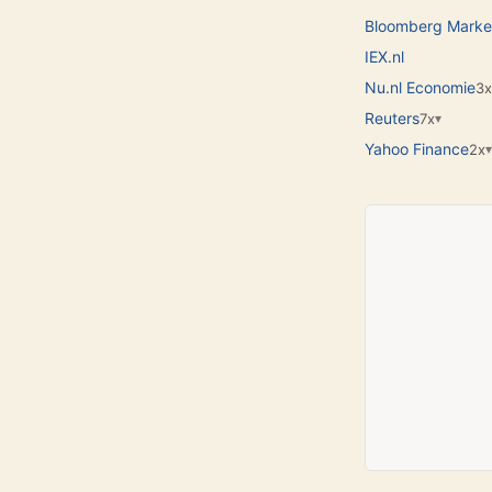
Bloomberg Marke
IEX.nl
Nu.nl Economie
3x
Reuters
7x
▾
Yahoo Finance
2x
▾