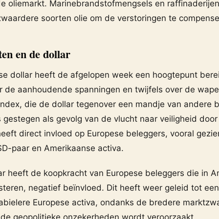
p de oliemarkt. Marinebrandstofmengsels en raffinaderijen
zwaardere soorten olie om de verstoringen te compense
en en de dollar
e dollar heeft de afgelopen week een hoogtepunt bereik
r de aanhoudende spanningen en twijfels over de wape
rindex, die de dollar tegenover een mandje van andere b
s gestegen als gevolg van de vlucht naar veiligheid door
heeft direct invloed op Europese beleggers, vooral gezi
D-paar en Amerikaanse activa.
lar heeft de koopkracht van Europese beleggers die in 
teren, negatief beïnvloed. Dit heeft weer geleid tot e
stabielere Europese activa, ondanks de bredere marktzw
e geopolitieke onzekerheden wordt veroorzaakt.