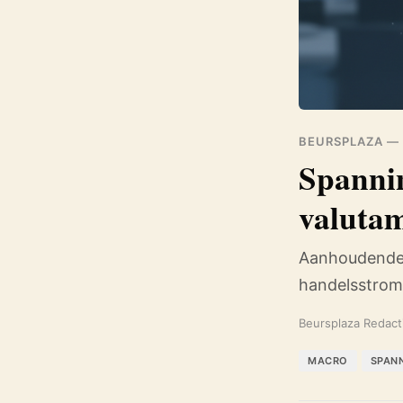
BEURSPLAZA —
Spannin
valuta
Aanhoudende o
handelsstro
Beursplaza Redact
MACRO
SPAN