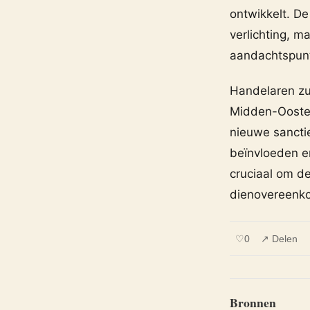
ontwikkelt. De
verlichting, ma
aandachtspunt
Handelaren zu
Midden-Oosten
nieuwe sanctie
beïnvloeden e
cruciaal om d
dienovereenko
♡
0
↗ Delen
Bronnen