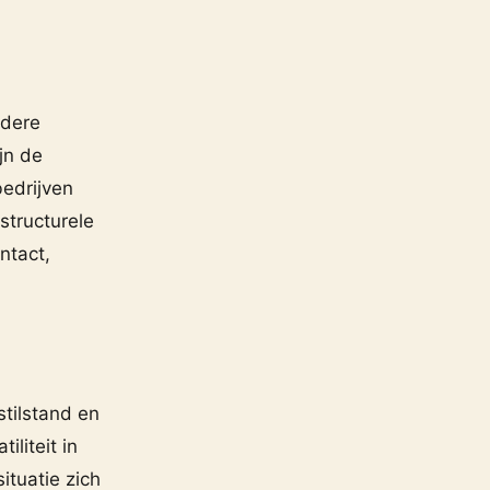
edere
jn de
bedrijven
structurele
ntact,
tilstand en
iliteit in
ituatie zich