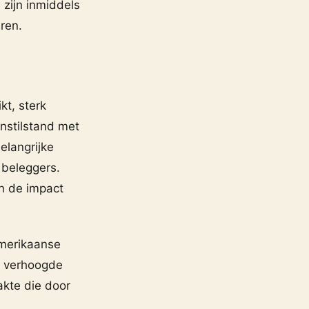
 zijn inmiddels
ren.
t, sterk
nstilstand met
elangrijke
 beleggers.
en de impact
Amerikaanse
en verhoogde
akte die door