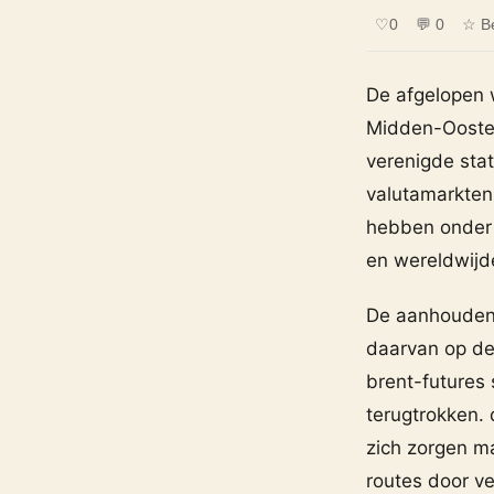
♡
0
💬 0
☆ B
De afgelopen 
Midden-Oosten
verenigde state
valutamarkten
hebben onder 
en wereldwijd
De aanhoudend
daarvan op de s
brent-futures
terugtrokken. 
zich zorgen ma
routes door ve