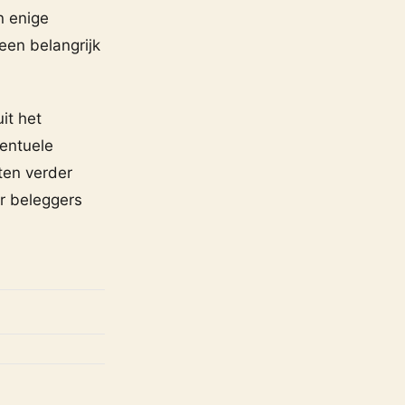
n enige
 een belangrijk
it het
entuele
ten verder
r beleggers