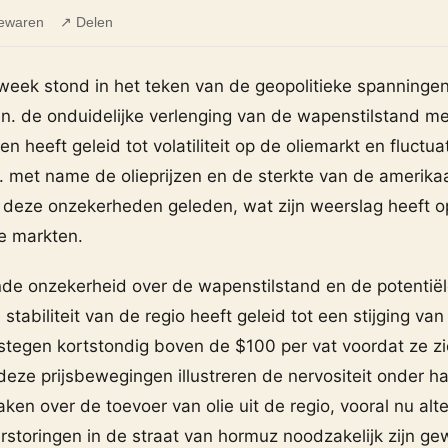
ewaren
↗ Delen
week stond in het teken van de geopolitieke spanningen
. de onduidelijke verlenging van de wapenstilstand me
n heeft geleid tot volatiliteit op de oliemarkt en fluctua
. met name de olieprijzen en de sterkte van de amerika
deze onzekerheden geleden, wat zijn weerslag heeft 
e markten.
e onzekerheid over de wapenstilstand en de potentiël
tabiliteit van de regio heeft geleid tot een stijging van 
 stegen kortstondig boven de $100 per vat voordat ze z
deze prijsbewegingen illustreren de nervositeit onder h
ken over de toevoer van olie uit de regio, vooral nu alt
rstoringen in de straat van hormuz noodzakelijk zijn g