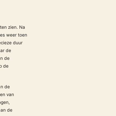
ten zien. Na
res weer toen
ecieze duur
aar de
en de
op de
an de
gen van
ngen,
aan de