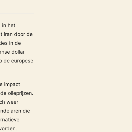
 in het
t iran door de
ties in de
anse dollar
op de europese
e impact
de olieprijzen.
ich weer
andelaren die
ernatieve
eworden.