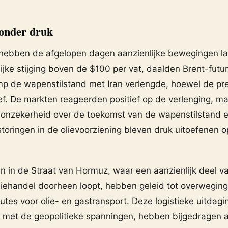
 onder druk
n hebben de afgelopen dagen aanzienlijke bewegingen la
jke stijging boven de $100 per vat, daalden Brent-futu
mp de wapenstilstand met Iran verlengde, hoewel de pr
f. De markten reageerden positief op de verlenging, m
nzekerheid over de toekomst van de wapenstilstand 
storingen in de olievoorziening bleven druk uitoefenen 
n in de Straat van Hormuz, waar een aanzienlijk deel v
liehandel doorheen loopt, hebben geleid tot overwegin
outes voor olie- en gastransport. Deze logistieke uitdagi
met de geopolitieke spanningen, hebben bijgedragen 