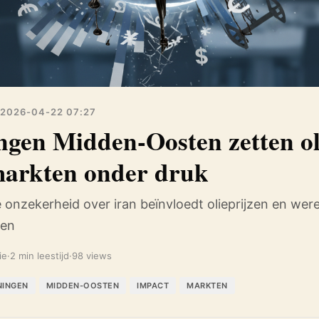
2026-04-22 07:27
gen Midden-Oosten zetten ol
markten onder druk
nzekerheid over iran beïnvloedt olieprijzen en were
men
ie
·
2 min leestijd
·
98 views
NINGEN
MIDDEN-OOSTEN
IMPACT
MARKTEN