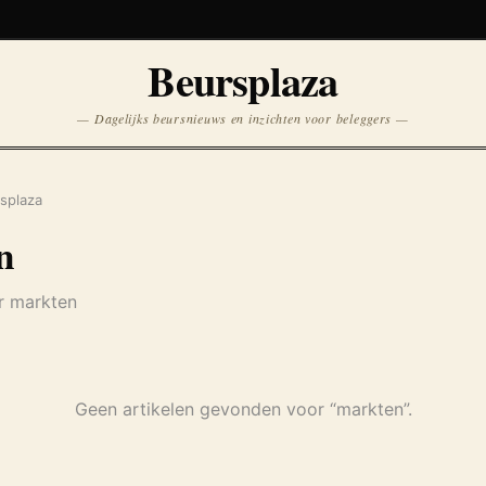
Koersen niet beschikbaar
Beursplaza
Opnieuw
— Dagelijks beursnieuws en inzichten voor beleggers —
splaza
n
er markten
Geen artikelen gevonden voor “markten”.