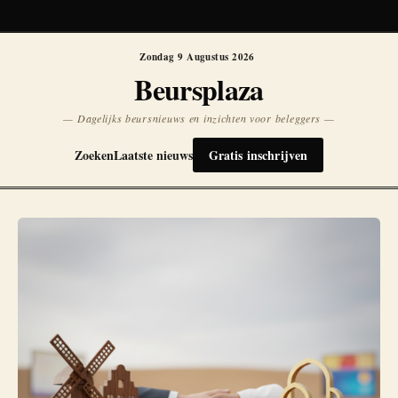
Koersen niet beschikbaar
Opnieuw
Zondag 9 Augustus 2026
Beursplaza
— Dagelijks beursnieuws en inzichten voor beleggers —
Zoeken
Laatste nieuws
Gratis inschrijven