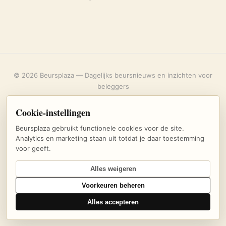
© 2026 Beursplaza — Dagelijks beursnieuws en inzichten voor
beleggers
Over ons
·
Privacybeleid
·
Uitschrijven
·
Cookie-instellingen
Cookie-instellingen
Beursplaza gebruikt functionele cookies voor de site.
Analytics en marketing staan uit totdat je daar toestemming
voor geeft.
Alles weigeren
Voorkeuren beheren
Alles accepteren