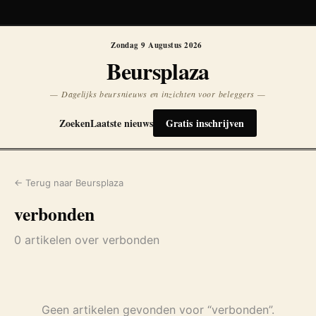
Koersen niet beschikbaar
Opnieuw
Zondag 9 Augustus 2026
Beursplaza
— Dagelijks beursnieuws en inzichten voor beleggers —
Zoeken
Laatste nieuws
Gratis inschrijven
← Terug naar Beursplaza
verbonden
0 artikelen over verbonden
Geen artikelen gevonden voor “verbonden”.