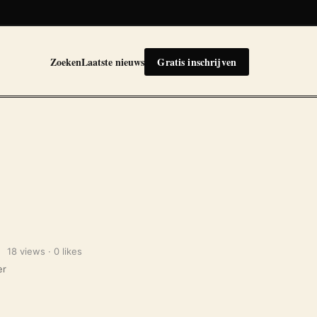
Zoeken
Laatste nieuws
Gratis inschrijven
18 views · 0 likes
er