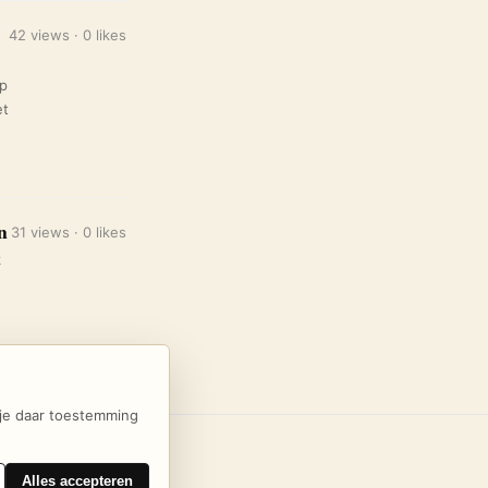
42 views · 0 likes
op
et
n
31 views · 0 likes
k
t je daar toestemming
s
Alles accepteren