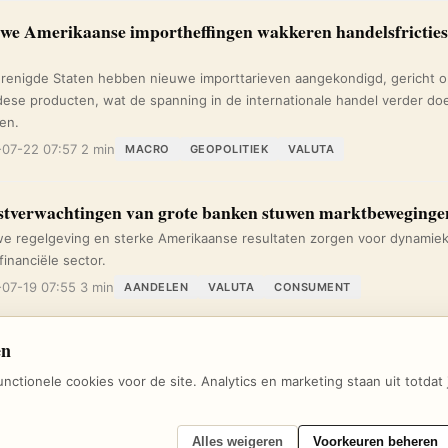
we Amerikaanse importheffingen wakkeren handelsfricties
renigde Staten hebben nieuwe importtarieven aangekondigd, gericht 
ese producten, wat de spanning in de internationale handel verder do
en.
07-22 07:57
2 min
MACRO
GEOPOLITIEK
VALUTA
tverwachtingen van grote banken stuwen marktbeweginge
e regelgeving en sterke Amerikaanse resultaten zorgen voor dynamie
financiële sector.
07-19 07:55
3 min
AANDELEN
VALUTA
CONSUMENT
en
unctionele cookies voor de site. Analytics en marketing staan uit totda
© 2026 Beursplaza — Dagelijks beursnieuws en inzichten voor belegger
Alles weigeren
Voorkeuren beheren