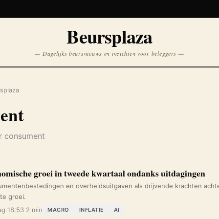
Koersen niet beschikbaar
Beursplaza
Opnieuw
— Dagelijks beursnieuws en inzichten voor beleggers —
splaza
ent
er consument
omische groei in tweede kwartaal ondanks uitdagingen
mentenbestedingen en overheidsuitgaven als drijvende krachten acht
te groei.
g 18:53
2 min
MACRO
INFLATIE
AI