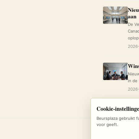
Nieu
aan
De Ve
Canad
oplop
2026-
Wins
Nieuw
in de 
2026-
Cookie-instelling
Beursplaza gebruikt f
voor geeft.