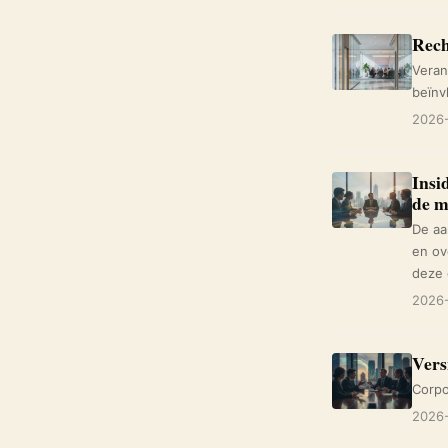
Rech
Veran
beïnv
2026-
Insi
de m
De aa
en ov
deze 
2026-
Vers
Corpo
2026-