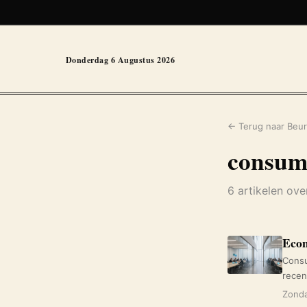
Donderdag 6 Augustus 2026
← Terug naar Beur
consum
6 artikelen ov
Econ
Consu
recen
Zonda