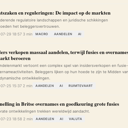
tszaken en reguleringen: De impact op de markten
derende regulatoire landschappen en juridische schikkingen
loeden het beleggersvertrouwen.
07-29 18:57
3 min
MACRO
AANDELEN
AI
ders verkopen massaal aandelen, terwijl fusies en overname
arkt beroeren
ndelenmarkt vertoont een complex spel van insidersverkopen en fusie-
ernameactiviteiten. Beleggers lijken op hun hoede te zijn te Midden va
dynamische ontwikkelingen.
07-25 15:37
2 min
AANDELEN
AI
RUIMTEVAART
nelling in Britse overnames en goedkeuring grote fusies
rate ontwikkelingen trekken wereldwijd aandacht.
07-23 18:58
2 min
AANDELEN
AI
VALUTA