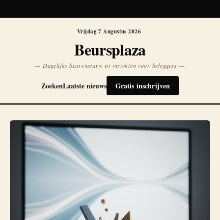
Koersen niet beschikbaar
Opnieuw
Vrijdag 7 Augustus 2026
Beursplaza
— Dagelijks beursnieuws en inzichten voor beleggers —
Zoeken
Laatste nieuws
Gratis inschrijven