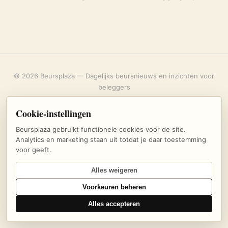
© 2026 Beursplaza — Dagelijks beursnieuws en inzichten voor
beleggers
Over ons
·
Privacybeleid
·
Uitschrijven
·
Cookie-instellingen
Cookie-instellingen
Beursplaza gebruikt functionele cookies voor de site.
Analytics en marketing staan uit totdat je daar toestemming
voor geeft.
Alles weigeren
Voorkeuren beheren
Alles accepteren