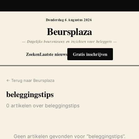
Koersen niet beschikbaar
Opnieuw
Donderdag 6 Augustus 2026
Beursplaza
— Dagelijks beursnieuws en inzichten voor beleggers —
Zoeken
Laatste nieuws
Gratis inschrijven
← Terug naar Beursplaza
beleggingstips
0 artikelen over beleggingstips
Geen artikelen gevonden voor “beleggingstips”.