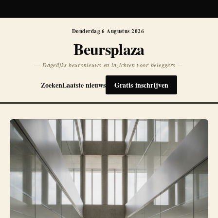
Koersen niet beschikbaar
Opnieuw
Donderdag 6 Augustus 2026
Beursplaza
— Dagelijks beursnieuws en inzichten voor beleggers —
Zoeken
Laatste nieuws
Gratis inschrijven