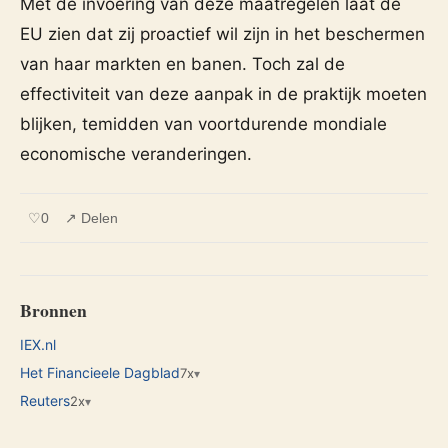
Met de invoering van deze maatregelen laat de
EU zien dat zij proactief wil zijn in het beschermen
van haar markten en banen. Toch zal de
effectiviteit van deze aanpak in de praktijk moeten
blijken, temidden van voortdurende mondiale
economische veranderingen.
♡
0
↗ Delen
Bronnen
IEX.nl
Het Financieele Dagblad
7x
▾
Reuters
2x
▾