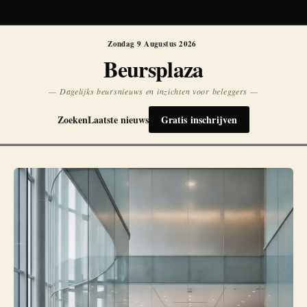
Koersen niet beschikbaar
Opnieuw
Zondag 9 Augustus 2026
Beursplaza
— Dagelijks beursnieuws en inzichten voor beleggers —
Zoeken
Laatste nieuws
Gratis inschrijven