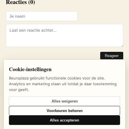
Reacties (0)
Reageer
Cookie-instellingen
Nog geen reacties. Wees de eerste!
Beursplaza gebruikt functionele cookies voor de site.
Analytics en marketing staan uit totdat je daar toestemming
voor geeft.
Alles weigeren
© 2026 Beursplaza — Dagelijks beursnieuws en inzichten voor
Voorkeuren beheren
beleggers
Alles accepteren
Over ons
·
Privacybeleid
·
Uitschrijven
·
Cookie-instellingen