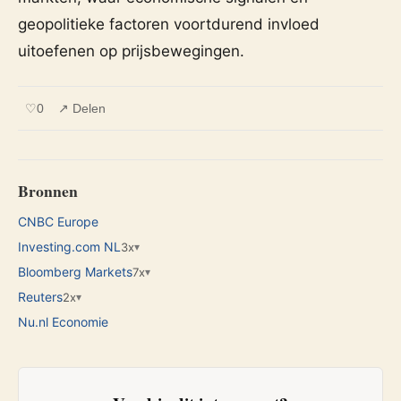
geopolitieke factoren voortdurend invloed
uitoefenen op prijsbewegingen.
♡
0
↗ Delen
Bronnen
CNBC Europe
Investing.com NL
3x
▾
Bloomberg Markets
7x
▾
Reuters
2x
▾
Nu.nl Economie