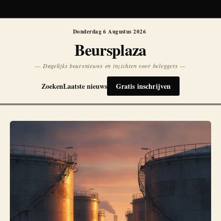
Koersen niet beschikbaar
Opnieuw
Donderdag 6 Augustus 2026
Beursplaza
— Dagelijks beursnieuws en inzichten voor beleggers —
Zoeken
Laatste nieuws
Gratis inschrijven