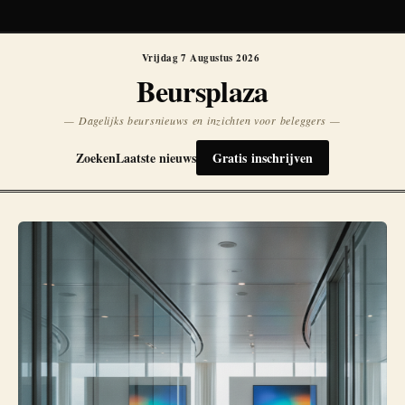
Koersen niet beschikbaar
Opnieuw
Vrijdag 7 Augustus 2026
Beursplaza
— Dagelijks beursnieuws en inzichten voor beleggers —
Zoeken
Laatste nieuws
Gratis inschrijven