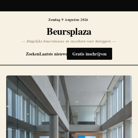
Koersen niet beschikbaar
Opnieuw
Zondag 9 Augustus 2026
Beursplaza
— Dagelijks beursnieuws en inzichten voor beleggers —
Zoeken
Laatste nieuws
Gratis inschrijven