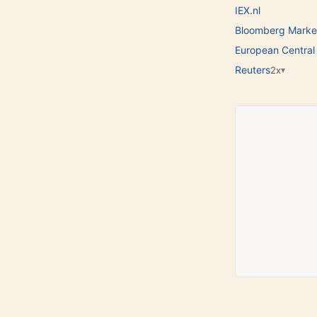
IEX.nl
Bloomberg Marke
European Central
Reuters
2x
▾