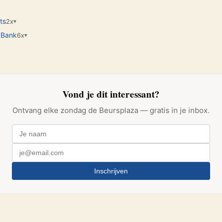
ts
2x
▾
 Bank
6x
▾
Vond je dit interessant?
Ontvang elke zondag de Beursplaza — gratis in je inbox.
Inschrijven