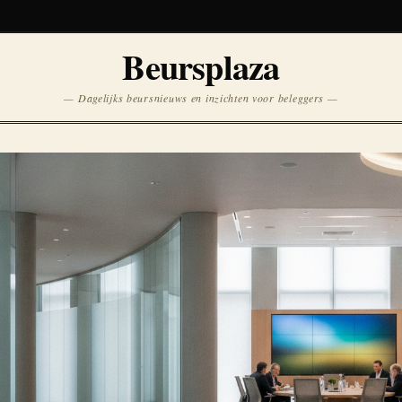
Koersen niet beschikbaar
Beursplaza
Opnieuw
— Dagelijks beursnieuws en inzichten voor beleggers —