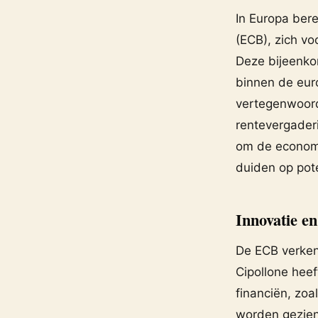
In Europa ber
(ECB), zich v
Deze bijeenko
binnen de eur
vertegenwoord
rentevergader
om de economi
duiden op pot
Innovatie e
De ECB verkent
Cipollone heef
financiën, zoa
worden gezien