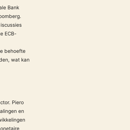
ale Bank
loomberg.
iscussies
te ECB-
de behoefte
den, wat kan
tor. Piero
talingen en
wikkelingen
monetaire