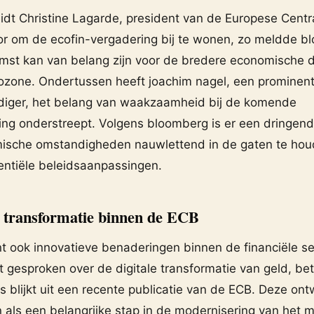
eidt Christine Lagarde, president van de Europese Centr
oor om de ecofin-vergadering bij te wonen, zo meldde b
mst kan van belang zijn voor de bredere economische d
ozone. Ondertussen heeft joachim nagel, een prominen
iger, het belang van waakzaamheid bij de komende
ing onderstreept. Volgens bloomberg is er een dringen
sche omstandigheden nauwlettend in de gaten te hou
entiële beleidsaanpassingen.
n transformatie binnen de ECB
 ook innovatieve benaderingen binnen de financiële sec
t gesproken over de digitale transformatie van geld, be
ls blijkt uit een recente publicatie van de ECB. Deze ont
 als een belangrijke stap in de modernisering van het 