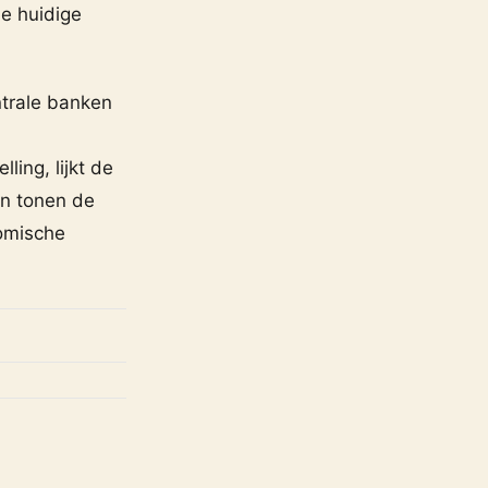
de huidige
trale banken
ling, lijkt de
en tonen de
nomische