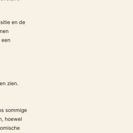
sitie en de
nnen
p een
en zien.
e
ens sommige
n, hoewel
onomische