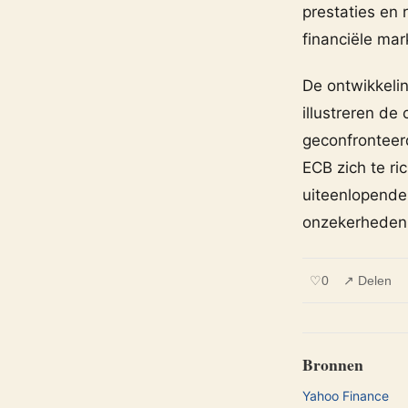
prestaties en 
financiële mar
De ontwikkeli
illustreren d
geconfronteerd.
ECB zich te r
uiteenlopende
onzekerheden 
♡
0
↗ Delen
Bronnen
Yahoo Finance