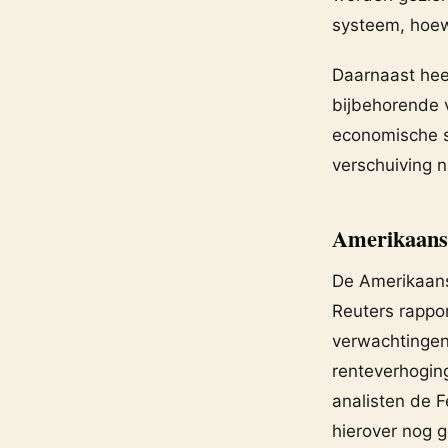
systeem, hoew
Daarnaast heef
bijbehorende 
economische st
verschuiving n
Amerikaanse
De Amerikaans
Reuters rappor
verwachtingen.
renteverhogin
analisten de 
hierover nog g