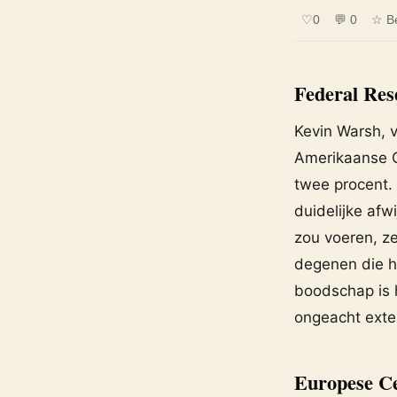
♡
0
💬 0
☆ B
Federal Rese
Kevin Warsh, 
Amerikaanse Ce
twee procent. 
duidelijke afw
zou voeren, ze
degenen die ho
boodschap is h
ongeacht exte
Europese C