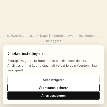
© 2026 Beursplaza — Dagelijks beursnieuws en inzichten voor
beleggers
Over ons
·
Privacybeleid
·
Uitschrijven
·
Cookie-instellingen
Cookie-instellingen
Beursplaza gebruikt functionele cookies voor de site.
Analytics en marketing staan uit totdat je daar toestemming
voor geeft.
Alles weigeren
Voorkeuren beheren
Alles accepteren