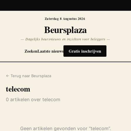
Koersen niet beschikbaar
Opnieuw
Zaterdag 8 Augustus 2026
Beursplaza
— Dagelijks beursnieuws en inzichten voor beleggers —
Zoeken
Laatste nieuws
Gratis inschrijven
← Terug naar Beursplaza
telecom
0 artikelen over telecom
Geen artikelen gevonden voor “telecom”.