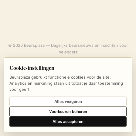
© 2026 Beursplaza — Dagelijks beursnieuws en inzichten voor
beleggers
Over ons
·
Privacybeleid
·
Uitschrijven
·
Cookie-instellingen
Cookie-instellingen
Beursplaza gebruikt functionele cookies voor de site.
Analytics en marketing staan uit totdat je daar toestemming
voor geeft.
Alles weigeren
Voorkeuren beheren
Alles accepteren