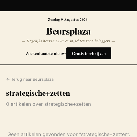
Koersen niet beschikbaar
Opnieuw
Zondag 9 Augustus 2026
Beursplaza
— Dagelijks beursnieuws en inzichten voor beleggers —
Zoeken
Laatste nieuws
Gratis inschrijven
← Terug naar Beursplaza
strategische+zetten
0 artikelen over strategische+zetten
Geen artikelen gevonden voor “strategische+zetten”.