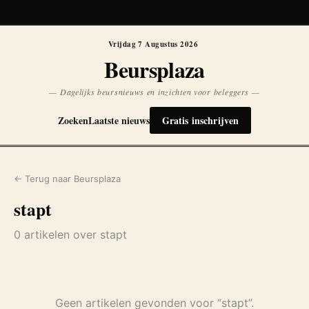
Koersen niet beschikbaar
Opnieuw
Vrijdag 7 Augustus 2026
Beursplaza
— Dagelijks beursnieuws en inzichten voor beleggers —
Zoeken
Laatste nieuws
Gratis inschrijven
← Terug naar Beursplaza
stapt
0 artikelen over stapt
Geen artikelen gevonden voor “stapt”.