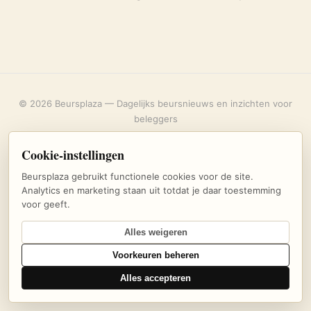
© 2026 Beursplaza — Dagelijks beursnieuws en inzichten voor
beleggers
Over ons
·
Privacybeleid
·
Uitschrijven
·
Cookie-instellingen
Cookie-instellingen
Beursplaza gebruikt functionele cookies voor de site.
Analytics en marketing staan uit totdat je daar toestemming
voor geeft.
Alles weigeren
Voorkeuren beheren
Alles accepteren