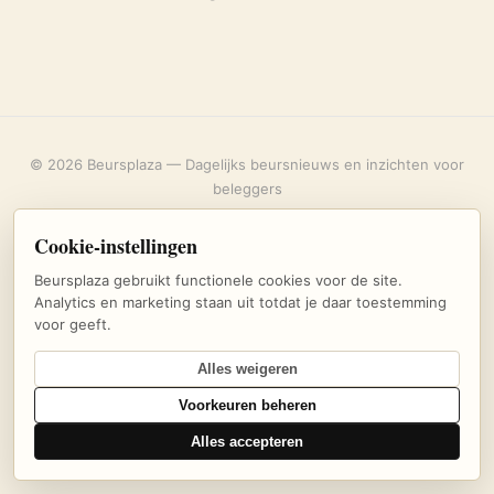
© 2026 Beursplaza — Dagelijks beursnieuws en inzichten voor
beleggers
Over ons
·
Privacybeleid
·
Uitschrijven
·
Cookie-instellingen
Cookie-instellingen
Beursplaza gebruikt functionele cookies voor de site.
Analytics en marketing staan uit totdat je daar toestemming
voor geeft.
Alles weigeren
Voorkeuren beheren
Alles accepteren