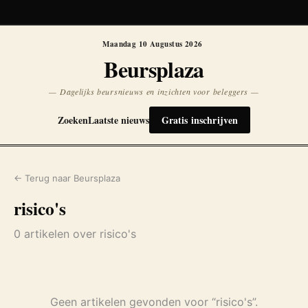
Koersen niet beschikbaar
Opnieuw
Maandag 10 Augustus 2026
Beursplaza
— Dagelijks beursnieuws en inzichten voor beleggers —
Zoeken
Laatste nieuws
Gratis inschrijven
← Terug naar Beursplaza
risico's
0 artikelen over risico's
Geen artikelen gevonden voor “risico's”.