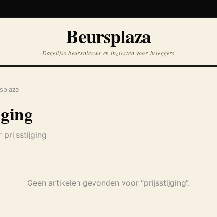
Koersen niet beschikbaar
Beursplaza
Opnieuw
— Dagelijks beursnieuws en inzichten voor beleggers —
splaza
jging
 prijsstijging
Geen artikelen gevonden voor “prijsstijging”.