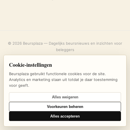
© 2026 Beursplaza — Dagelijks beursnieuws en inzichten voor
beleggers
Over ons
·
Privacybeleid
·
Uitschrijven
·
Cookie-instellingen
Cookie-instellingen
Beursplaza gebruikt functionele cookies voor de site.
Analytics en marketing staan uit totdat je daar toestemming
voor geeft.
Alles weigeren
Voorkeuren beheren
Alles accepteren