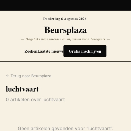
Koersen niet beschikbaar
Opnieuw
Donderdag 6 Augustus 2026
Beursplaza
— Dagelijks beursnieuws en inzichten voor beleggers —
Zoeken
Laatste nieuws
Gratis inschrijven
← Terug naar Beursplaza
luchtvaart
0 artikelen over luchtvaart
Geen artikelen gevonden voor “luchtvaart”.