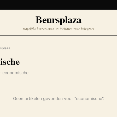
Koersen niet beschikbaar
Beursplaza
Opnieuw
— Dagelijks beursnieuws en inzichten voor beleggers —
splaza
ische
er economische
Geen artikelen gevonden voor “economische”.