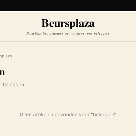
Koersen niet beschikbaar
Beursplaza
Opnieuw
— Dagelijks beursnieuws en inzichten voor beleggers —
splaza
en
er beleggen
Geen artikelen gevonden voor “beleggen”.