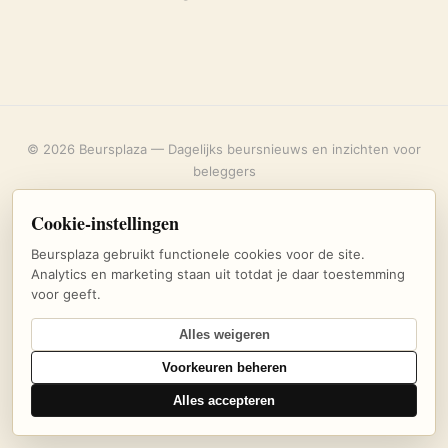
© 2026 Beursplaza — Dagelijks beursnieuws en inzichten voor
beleggers
Over ons
·
Privacybeleid
·
Uitschrijven
·
Cookie-instellingen
Cookie-instellingen
Beursplaza gebruikt functionele cookies voor de site.
Analytics en marketing staan uit totdat je daar toestemming
voor geeft.
Alles weigeren
Voorkeuren beheren
Alles accepteren