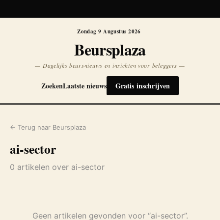
Koersen niet beschikbaar
Opnieuw
Zondag 9 Augustus 2026
Beursplaza
— Dagelijks beursnieuws en inzichten voor beleggers —
Zoeken
Laatste nieuws
Gratis inschrijven
← Terug naar Beursplaza
ai-sector
0 artikelen over ai-sector
Geen artikelen gevonden voor “ai-sector”.