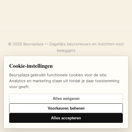
© 2026 Beursplaza — Dagelijks beursnieuws en inzichten voor
beleggers
Over ons
·
Privacybeleid
·
Uitschrijven
·
Cookie-instellingen
Cookie-instellingen
Beursplaza gebruikt functionele cookies voor de site.
Analytics en marketing staan uit totdat je daar toestemming
voor geeft.
Alles weigeren
Voorkeuren beheren
Alles accepteren