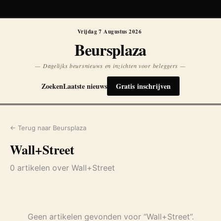
Koersen niet beschikbaar
Opnieuw
Vrijdag 7 Augustus 2026
Beursplaza
— Dagelijks beursnieuws en inzichten voor beleggers —
Zoeken
Laatste nieuws
Gratis inschrijven
← Terug naar Beursplaza
Wall+Street
0 artikelen over Wall+Street
Geen artikelen gevonden voor “Wall+Street”.