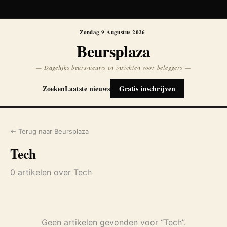
Koersen niet beschikbaar
Opnieuw
Zondag 9 Augustus 2026
Beursplaza
— Dagelijks beursnieuws en inzichten voor beleggers —
Zoeken
Laatste nieuws
Gratis inschrijven
← Terug naar Beursplaza
Tech
0 artikelen over Tech
Geen artikelen gevonden voor “Tech”.