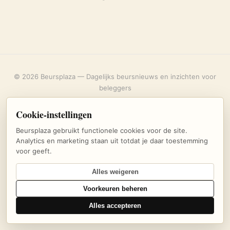
© 2026 Beursplaza — Dagelijks beursnieuws en inzichten voor
beleggers
Over ons
·
Privacybeleid
·
Uitschrijven
·
Cookie-instellingen
Cookie-instellingen
Beursplaza gebruikt functionele cookies voor de site.
Analytics en marketing staan uit totdat je daar toestemming
voor geeft.
Alles weigeren
Voorkeuren beheren
Alles accepteren