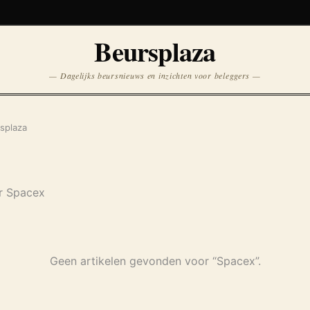
Koersen niet beschikbaar
Beursplaza
Opnieuw
— Dagelijks beursnieuws en inzichten voor beleggers —
splaza
er Spacex
Geen artikelen gevonden voor “Spacex”.