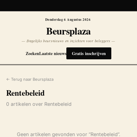
Koersen niet beschikbaar
Opnieuw
Donderdag 6 Augustus 2026
Beursplaza
— Dagelijks beursnieuws en inzichten voor beleggers —
Zoeken
Laatste nieuws
Gratis inschrijven
← Terug naar Beursplaza
Rentebeleid
0 artikelen over Rentebeleid
Geen artikelen gevonden voor “Rentebeleid”.