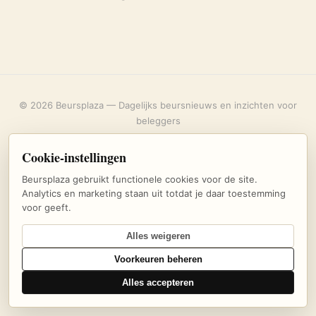
© 2026 Beursplaza — Dagelijks beursnieuws en inzichten voor
beleggers
Over ons
·
Privacybeleid
·
Uitschrijven
·
Cookie-instellingen
Cookie-instellingen
Beursplaza gebruikt functionele cookies voor de site.
Analytics en marketing staan uit totdat je daar toestemming
voor geeft.
Alles weigeren
Voorkeuren beheren
Alles accepteren