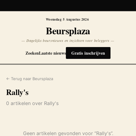
Koersen niet beschikbaar
Opnieuw
Woensdag 5 Augustus 2026
Beursplaza
— Dagelijks beursnieuws en inzichten voor beleggers —
Zoeken
Laatste nieuws
Gratis inschrijven
← Terug naar Beursplaza
Rally's
0 artikelen over Rally's
Geen artikelen gevonden voor “Rally's”.