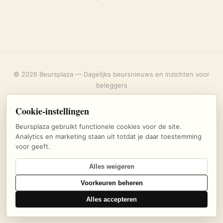
© 2026 Beursplaza — Dagelijks beursnieuws en inzichten voor
beleggers
Over ons
·
Privacybeleid
·
Uitschrijven
·
Cookie-instellingen
Cookie-instellingen
Beursplaza gebruikt functionele cookies voor de site.
Analytics en marketing staan uit totdat je daar toestemming
voor geeft.
Alles weigeren
Voorkeuren beheren
Alles accepteren