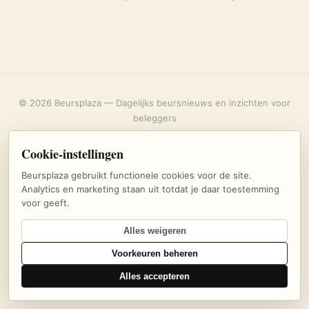
© 2026 Beursplaza — Dagelijks beursnieuws en inzichten voor
beleggers
Over ons
·
Privacybeleid
·
Uitschrijven
·
Cookie-instellingen
Cookie-instellingen
Beursplaza gebruikt functionele cookies voor de site.
Analytics en marketing staan uit totdat je daar toestemming
voor geeft.
Alles weigeren
Voorkeuren beheren
Alles accepteren