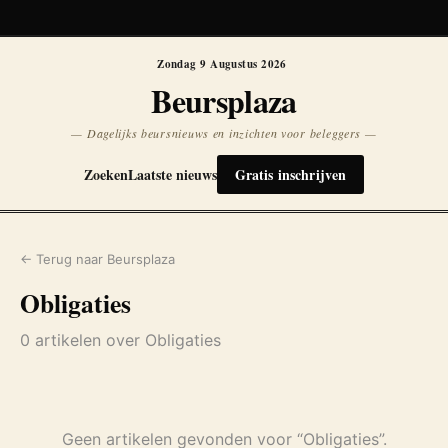
Koersen niet beschikbaar
Opnieuw
Zondag 9 Augustus 2026
Beursplaza
— Dagelijks beursnieuws en inzichten voor beleggers —
Zoeken
Laatste nieuws
Gratis inschrijven
← Terug naar Beursplaza
Obligaties
0 artikelen over Obligaties
Geen artikelen gevonden voor “Obligaties”.