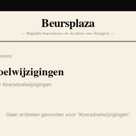
Koersen niet beschikbaar
Beursplaza
Opnieuw
— Dagelijks beursnieuws en inzichten voor beleggers —
splaza
elwijzigingen
r Koersdoelwijzigingen
Geen artikelen gevonden voor “Koersdoelwijzigingen”.