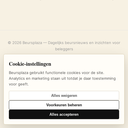
© 2026 Beursplaza — Dagelijks beursnieuws en inzichten voor
beleggers
Over ons
·
Privacybeleid
·
Uitschrijven
·
Cookie-instellingen
Cookie-instellingen
Beursplaza gebruikt functionele cookies voor de site.
Analytics en marketing staan uit totdat je daar toestemming
voor geeft.
Alles weigeren
Voorkeuren beheren
Alles accepteren