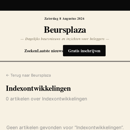
Koersen niet beschikbaar
Opnieuw
Zaterdag 8 Augustus 2026
Beursplaza
— Dagelijks beursnieuws en inzichten voor beleggers —
Zoeken
Laatste nieuws
Gratis inschrijven
← Terug naar Beursplaza
Indexontwikkelingen
0 artikelen over Indexontwikkelingen
Geen artikelen gevonden voor “Indexontwikkelingen”.