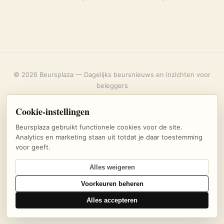
© 2026 Beursplaza — Dagelijks beursnieuws en inzichten voor
beleggers
Over ons
·
Privacybeleid
·
Uitschrijven
·
Cookie-instellingen
Cookie-instellingen
Beursplaza gebruikt functionele cookies voor de site.
Analytics en marketing staan uit totdat je daar toestemming
voor geeft.
Alles weigeren
Voorkeuren beheren
Alles accepteren