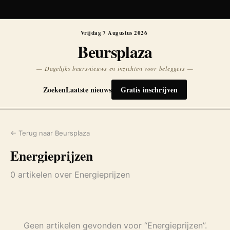
Koersen niet beschikbaar
Opnieuw
Vrijdag 7 Augustus 2026
Beursplaza
— Dagelijks beursnieuws en inzichten voor beleggers —
Zoeken
Laatste nieuws
Gratis inschrijven
← Terug naar Beursplaza
Energieprijzen
0 artikelen over Energieprijzen
Geen artikelen gevonden voor “Energieprijzen”.