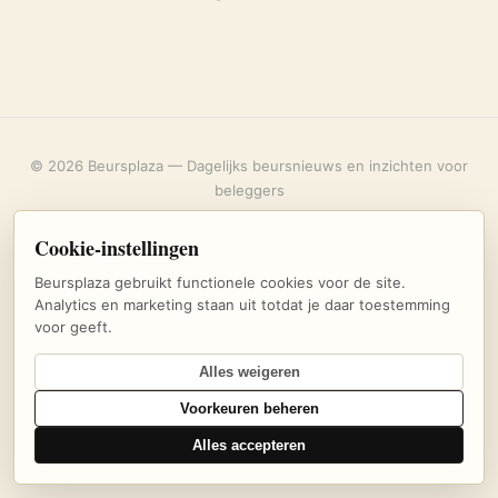
© 2026 Beursplaza — Dagelijks beursnieuws en inzichten voor
beleggers
Over ons
·
Privacybeleid
·
Uitschrijven
·
Cookie-instellingen
Cookie-instellingen
Beursplaza gebruikt functionele cookies voor de site.
Analytics en marketing staan uit totdat je daar toestemming
voor geeft.
Alles weigeren
Voorkeuren beheren
Alles accepteren