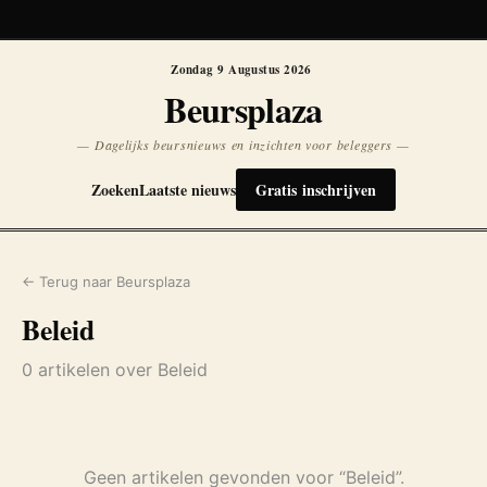
Koersen niet beschikbaar
Opnieuw
Zondag 9 Augustus 2026
Beursplaza
— Dagelijks beursnieuws en inzichten voor beleggers —
Zoeken
Laatste nieuws
Gratis inschrijven
← Terug naar Beursplaza
Beleid
0 artikelen over Beleid
Geen artikelen gevonden voor “Beleid”.