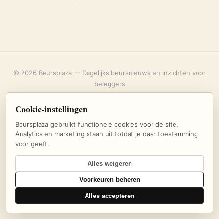
© 2026 Beursplaza — Dagelijks beursnieuws en inzichten voor
beleggers
Over ons
·
Privacybeleid
·
Uitschrijven
·
Cookie-instellingen
Cookie-instellingen
Beursplaza gebruikt functionele cookies voor de site.
Analytics en marketing staan uit totdat je daar toestemming
voor geeft.
Alles weigeren
Voorkeuren beheren
Alles accepteren