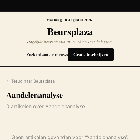
Koersen niet beschikbaar
Opnieuw
Maandag 10 Augustus 2026
Beursplaza
— Dagelijks beursnieuws en inzichten voor beleggers —
Zoeken
Laatste nieuws
Gratis inschrijven
← Terug naar Beursplaza
Aandelenanalyse
0 artikelen over Aandelenanalyse
Geen artikelen gevonden voor “Aandelenanalyse”.