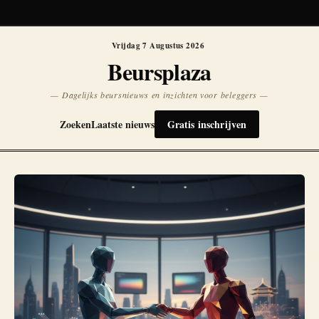
Koersen niet beschikbaar
Opnieuw
Vrijdag 7 Augustus 2026
Beursplaza
— Dagelijks beursnieuws en inzichten voor beleggers —
Zoeken
Laatste nieuws
Gratis inschrijven