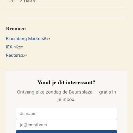
♡
0
↗ Delen
Bronnen
Bloomberg Markets
6x
▾
IEX.nl
2x
▾
Reuters
3x
▾
Vond je dit interessant?
Ontvang elke zondag de Beursplaza — gratis in
je inbox.