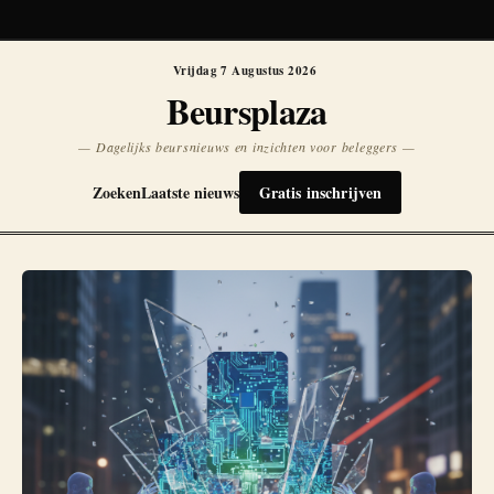
Koersen niet beschikbaar
Opnieuw
Vrijdag 7 Augustus 2026
Beursplaza
— Dagelijks beursnieuws en inzichten voor beleggers —
Zoeken
Laatste nieuws
Gratis inschrijven