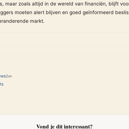
s, maar zoals altijd in de wereld van financiën, blijft voo
ggers moeten alert blijven en goed geïnformeerd besl
veranderende markt.
ews
2x
▾
ts
Vond je dit interessant?