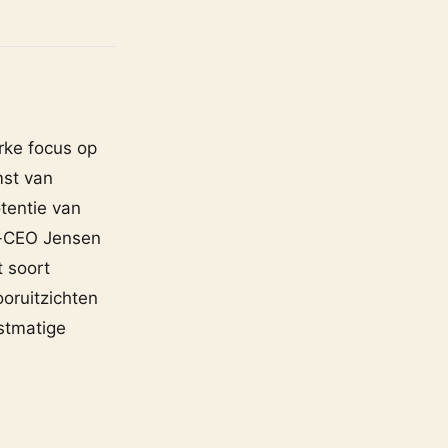
rke focus op
mst van
tentie van
a-CEO Jensen
t soort
oruitzichten
stmatige