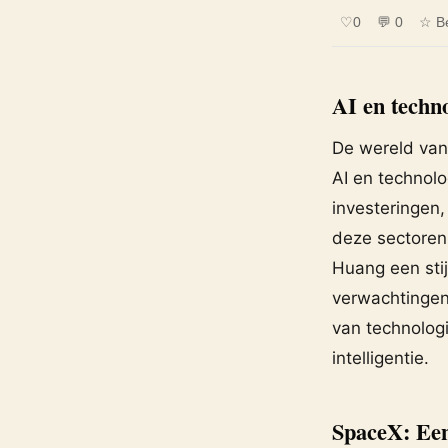
♡
0
💬 0
☆ B
AI en techn
De wereld van
AI en technolo
investeringen,
deze sectoren
Huang een sti
verwachtingen 
van technolog
intelligentie.
SpaceX: Een