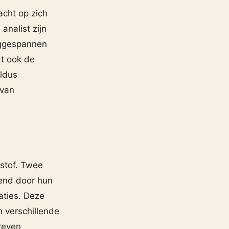
acht op zich
analist zijn
oggespannen
dt ook de
aldus
 van
dstof. Twee
end door hun
aties. Deze
n verschillende
reven