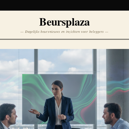
Koersen niet beschikbaar
Beursplaza
Opnieuw
— Dagelijks beursnieuws en inzichten voor beleggers —