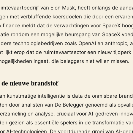
uimtevaartbedrijf van Elon Musk, heeft onlangs de aand
gen met verbluffende koersdoelen die door een ervaren 
o finance meldt dat de verwachtingen voor SpaceX ho
cipatie rondom een mogelijke beursgang van SpaceX voe
ndere technologiebedrijven zoals OpenAI en anthropic, 
 lijkt erop dat de ruimtevaartsector een nieuw tijdperk
gelijkheden ingaat, die beleggers niet willen missen.
s de nieuwe brandstof
an kunstmatige intelligentie is data de onmisbare bran
en door analisten van De Belegger genoemd als opvall
verzameling en analyse, cruciaal voor AI-gedreven innov
en gezien als essentiële spelers in de transformatie va
oor AI-technologieën. De voortdurende groei van AI-ged