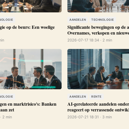
NOLOGIE
AANDELEN
TECHNOLOGIE
gie op de beurs: Een woelige
Significante bewegingen op de
Overnames, verkopen en nieuwe
min
2026-07-17 18:34 · 2 min
NOLOGIE
AANDELEN
RENTE
gen en marktrisico's: Banken
AI-gerelateerde aandelen onde
 aan zet
reageert op verrassende ontwik
· 2 min
2026-07-21 18:31 · 3 min