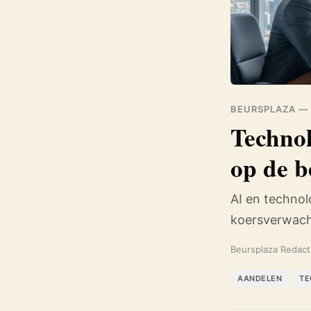
BEURSPLAZA —
Technol
op de b
AI en techno
koersverwach
Beursplaza Redact
AANDELEN
TE