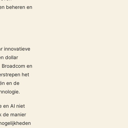
nen beheren en
r innovatieve
n dollar
s Broadcom en
erstrepen het
ën en de
hnologie.
 en AI niet
k de manier
mogelijkheden