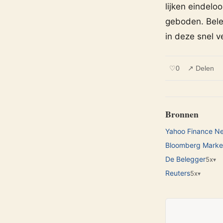
lijken eindeloo
geboden. Bele
in deze snel 
♡
0
↗ Delen
Bronnen
Yahoo Finance N
Bloomberg Marke
De Belegger
5x
▾
Reuters
5x
▾