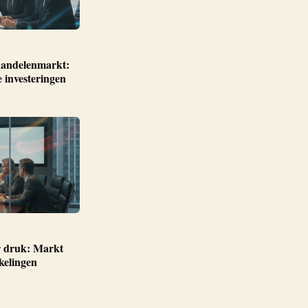
 aandelenmarkt:
 investeringen
r druk: Markt
kelingen