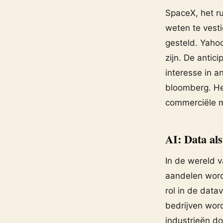
SpaceX, het r
weten te vesti
gesteld. Yaho
zijn. De anti
interesse in a
bloomberg. Het
commerciële mo
AI: Data al
In de wereld v
aandelen word
rol in de data
bedrijven word
industrieën d