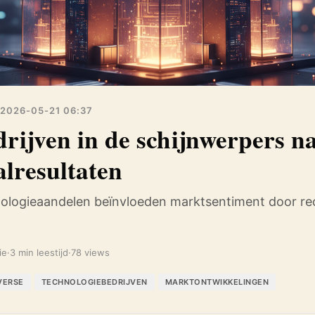
2026-05-21 06:37
rijven in de schijnwerpers n
lresultaten
ologieaandelen beïnvloeden marktsentiment door rec
ie
·
3 min leestijd
·
78 views
VERSE
TECHNOLOGIEBEDRIJVEN
MARKTONTWIKKELINGEN