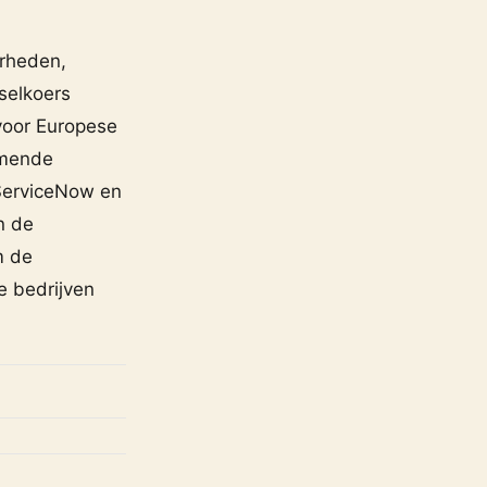
rheden,
sselkoers
 voor Europese
omende
 ServiceNow en
n de
m de
e bedrijven