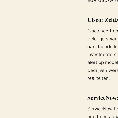
EUR/USD-wiss
Cisco: Zeld
Cisco heeft re
beleggers van 
aanstaande ko
investeerders. 
alert op mogel
bedrijven wer
realiteiten.
ServiceNow:
ServiceNow hee
heeft een aanz