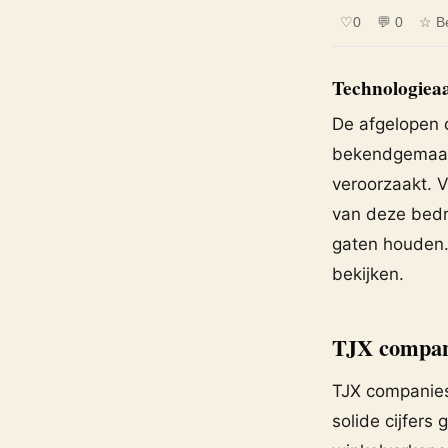
♡
0
💬 0
☆ B
Technologiea
De afgelopen 
bekendgemaakt
veroorzaakt. 
van deze bedri
gaten houden.
bekijken.
TJX compani
TJX companies,
solide cijfers