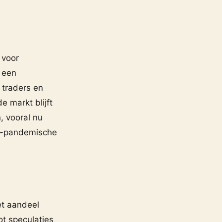
 voor
n een
 traders en
e markt blijft
, vooral nu
st-pandemische
et aandeel
ot speculaties