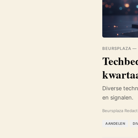
BEURSPLAZA —
Techbed
kwartaa
Diverse techn
en signalen.
Beursplaza Redact
AANDELEN
DI