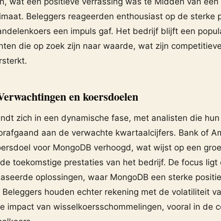
n, wat een positieve verrassing was te Midden van een
imaat. Beleggers reageerden enthousiast op de sterke p
ndelenkoers een impuls gaf. Het bedrijf blijft een popul
en die op zoek zijn naar waarde, wat zijn competitieve 
rsterkt.
erwachtingen en koersdoelen
dt zich in een dynamische fase, met analisten die hun
rafgaand aan de verwachte kwartaalcijfers. Bank of Am
oersdoel voor MongoDB verhoogd, wat wijst op een gro
de toekomstige prestaties van het bedrijf. De focus ligt
aseerde oplossingen, waar MongoDB een sterke positie
Beleggers houden echter rekening met de volatiliteit v
e impact van wisselkoersschommelingen, vooral in de c