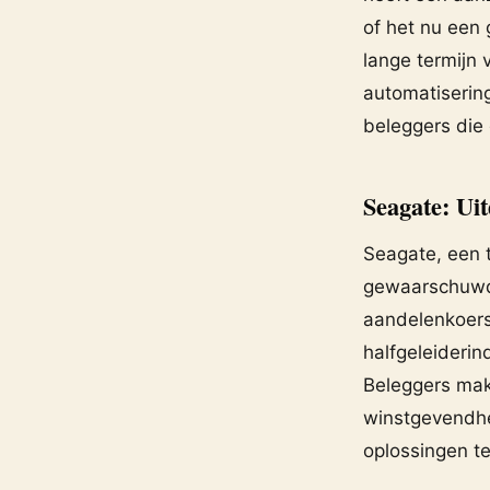
of het nu een 
lange termijn 
automatisering
beleggers die 
Seagate: Uit
Seagate, een 
gewaarschuwd 
aandelenkoer
halfgeleideri
Beleggers mak
winstgevendhe
oplossingen te