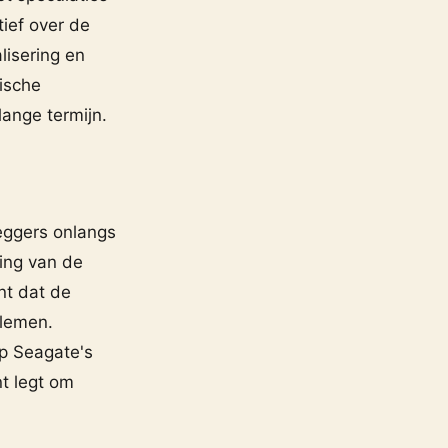
tief over de
lisering en
gische
lange termijn.
eggers onlangs
ing van de
t dat de
blemen.
p Seagate's
t legt om