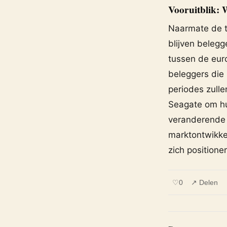
Vooruitblik:
Naarmate de t
blijven belegg
tussen de euro
beleggers die
periodes zulle
Seagate om hu
veranderende
marktontwikke
zich positione
♡
0
↗ Delen