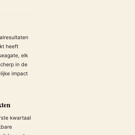
lresultaten
t heeft
eagate, elk
scherp in de
ijke impact
kten
rste kwartaal
jkbare