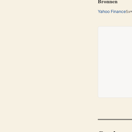
Bronnen
Yahoo Finance
5x
▾