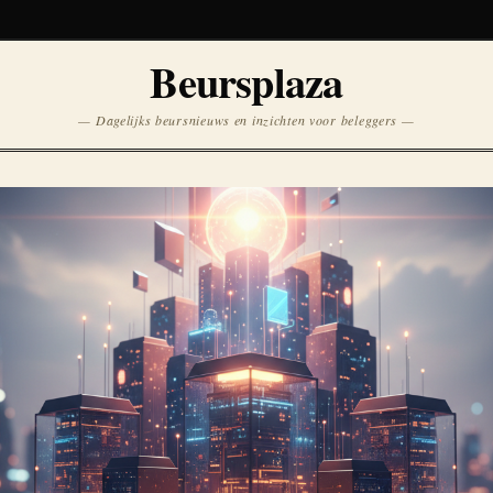
Koersen niet beschikbaar
Beursplaza
Opnieuw
— Dagelijks beursnieuws en inzichten voor beleggers —