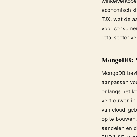
winkelverkope
economisch kl
TJX, wat de aa
voor consument
retailsector ve
MongoDB: V
MongoDB bevin
aanpassen voo
onlangs het k
vertrouwen in 
van cloud-geb
op te bouwen. 
aandelen en d