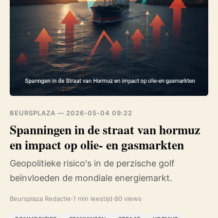
BEURSPLAZA —
2026-05-04 09:22
Spanningen in de straat van hormuz
en impact op olie- en gasmarkten
Geopolitieke risico's in de perzische golf
beïnvloeden de mondiale energiemarkt.
Beursplaza Redactie
·
1 min leestijd
·
80 views