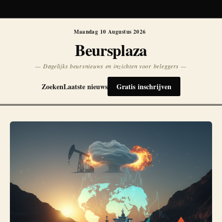
Koersen niet beschikbaar
Opnieuw
Maandag 10 Augustus 2026
Beursplaza
— Dagelijks beursnieuws en inzichten voor beleggers —
Zoeken
Laatste nieuws
Gratis inschrijven