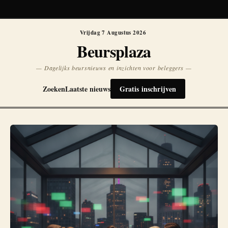
Koersen niet beschikbaar
Opnieuw
Vrijdag 7 Augustus 2026
Beursplaza
— Dagelijks beursnieuws en inzichten voor beleggers —
Zoeken
Laatste nieuws
Gratis inschrijven