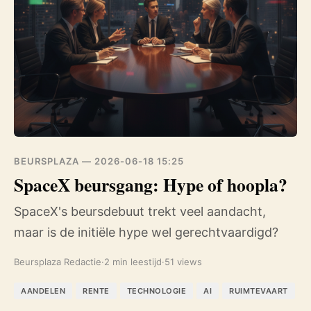
BEURSPLAZA —
2026-06-18 15:25
SpaceX beursgang: Hype of hoopla?
SpaceX's beursdebuut trekt veel aandacht,
maar is de initiële hype wel gerechtvaardigd?
Beursplaza Redactie
·
2 min leestijd
·
51 views
AANDELEN
RENTE
TECHNOLOGIE
AI
RUIMTEVAART