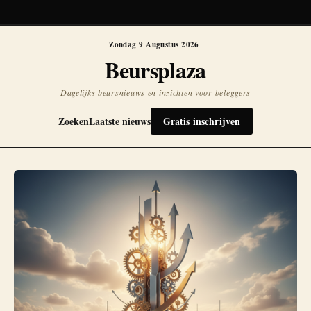
Koersen niet beschikbaar
Opnieuw
Zondag 9 Augustus 2026
Beursplaza
— Dagelijks beursnieuws en inzichten voor beleggers —
Zoeken
Laatste nieuws
Gratis inschrijven