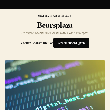
Koersen niet beschikbaar
Opnieuw
Zaterdag 8 Augustus 2026
Beursplaza
— Dagelijks beursnieuws en inzichten voor beleggers —
Zoeken
Laatste nieuws
Gratis inschrijven