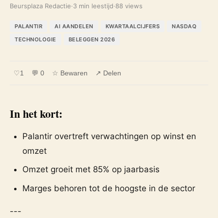
Beursplaza Redactie
·
3 min leestijd
·
88 views
PALANTIR
AI AANDELEN
KWARTAALCIJFERS
NASDAQ
TECHNOLOGIE
BELEGGEN 2026
♡
1
💬 0
☆ Bewaren
↗ Delen
In het kort:
Palantir overtreft verwachtingen op winst en
omzet
Omzet groeit met 85% op jaarbasis
Marges behoren tot de hoogste in de sector
---