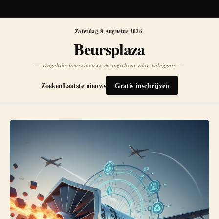
Koersen niet beschikbaar
Opnieuw
Zaterdag 8 Augustus 2026
Beursplaza
— Dagelijks beursnieuws en inzichten voor beleggers —
Zoeken
Laatste nieuws
Gratis inschrijven