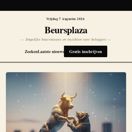
Koersen niet beschikbaar
Opnieuw
Vrijdag 7 Augustus 2026
Beursplaza
— Dagelijks beursnieuws en inzichten voor beleggers —
Zoeken
Laatste nieuws
Gratis inschrijven