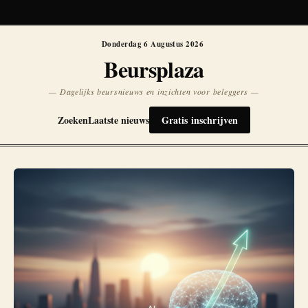
Koersen niet beschikbaar
Opnieuw
Donderdag 6 Augustus 2026
Beursplaza
— Dagelijks beursnieuws en inzichten voor beleggers —
Zoeken
Laatste nieuws
Gratis inschrijven