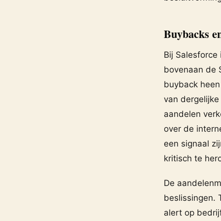
Buybacks en
Bij Salesforce
bovenaan de S&
buyback heen t
van dergelijke
aandelen verko
over de intern
een signaal z
kritisch te he
De aandelenma
beslissingen. 
alert op bedr