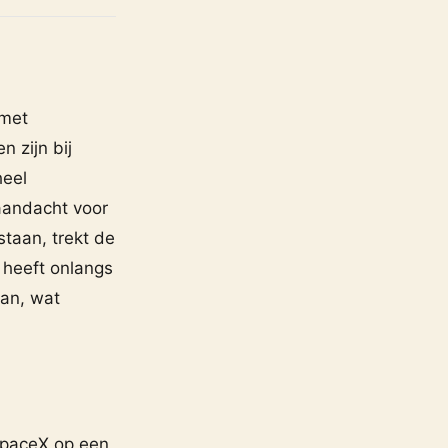
 met
 zijn bij
heel
aandacht voor
staan, trekt de
 heeft onlangs
aan, wat
SpaceX op een