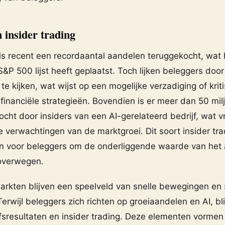
 insider trading
 is recent een recordaantal aandelen teruggekocht, wat h
P 500 lijst heeft geplaatst. Toch lijken beleggers doo
e kijken, wat wijst op een mogelijke verzadiging of krit
 financiële strategieën. Bovendien is er meer dan 50 mil
cht door insiders van een AI-gerelateerd bedrijf, wat 
e verwachtingen van de marktgroei. Dit soort insider tr
ijn voor beleggers om de onderliggende waarde van het
roverwegen.
rkten blijven een speelveld van snelle bewegingen en 
Terwijl beleggers zich richten op groeiaandelen en AI, bl
ijfsresultaten en insider trading. Deze elementen vorme