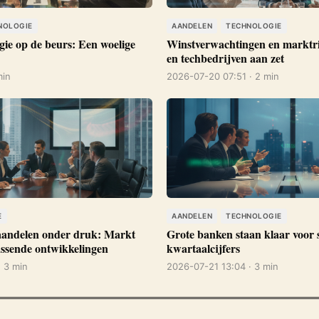
NOLOGIE
AANDELEN
TECHNOLOGIE
gie op de beurs: Een woelige
Winstverwachtingen en marktri
en techbedrijven aan zet
min
2026-07-20 07:51 · 2 min
E
AANDELEN
TECHNOLOGIE
 aandelen onder druk: Markt
Grote banken staan klaar voor 
assende ontwikkelingen
kwartaalcijfers
· 3 min
2026-07-21 13:04 · 3 min