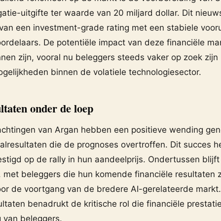
gatie-uitgifte ter waarde van 20 miljard dollar. Dit nieu
 van een investment-grade rating met een stabiele vooru
oordelaars. De potentiële impact van deze financiële m
nnen zijn, vooral nu beleggers steeds vaker op zoek zijn
gelijkheden binnen de volatiele technologiesector.
ltaten onder de loep
chtingen van Argan hebben een positieve wending ge
alresultaten die de prognoses overtroffen. Dit succes h
tigd op de rally in hun aandeelprijs. Ondertussen blijf
, met beleggers die hun komende financiële resultaten z
or de voortgang van de bredere AI-gerelateerde markt
ultaten benadrukt de kritische rol die financiële prestati
g van beleggers.