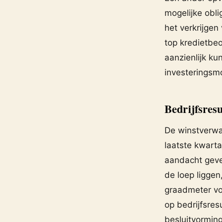
mogelijke obli
het verkrijgen
top kredietbe
aanzienlijk ku
investeringsmo
Bedrijfsresu
De winstverwa
laatste kwarta
aandacht geves
de loep liggen
graadmeter vo
op bedrijfsres
besluitvormin