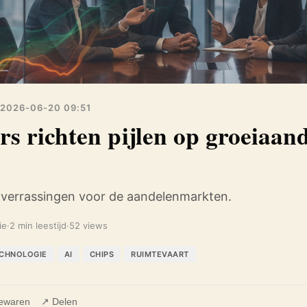
2026-06-20 09:51
rs richten pijlen op groeiaan
 verrassingen voor de aandelenmarkten.
ie
·
2 min leestijd
·
52 views
CHNOLOGIE
AI
CHIPS
RUIMTEVAART
ewaren
↗ Delen