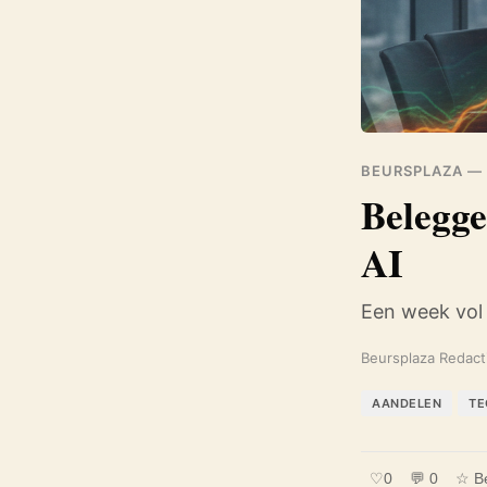
BEURSPLAZA —
Belegge
AI
Een week vol
Beursplaza Redact
AANDELEN
TE
♡
0
💬 0
☆ B