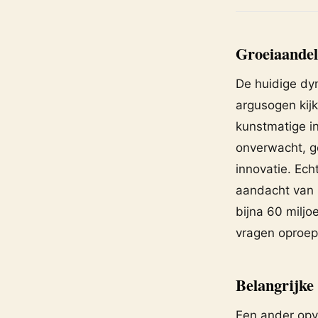
Groeiaandel
De huidige dy
argusogen kij
kunstmatige in
onverwacht, g
innovatie. Ech
aandacht van m
bijna 60 milj
vragen oproept
Belangrijke
Een ander opv