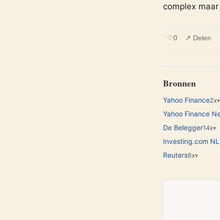
complex maar 
♡
0
↗ Delen
Bronnen
Yahoo Finance
2x
▾
Yahoo Finance N
De Belegger
14x
▾
Investing.com NL
Reuters
6x
▾