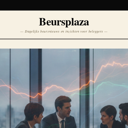
Koersen niet beschikbaar
Beursplaza
Opnieuw
— Dagelijks beursnieuws en inzichten voor beleggers —