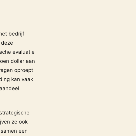
et bedrijf
r deze
ische evaluatie
joen dollar aan
vragen oproept
ading kan vaak
 aandeel
strategische
ijven ze ook
n samen een