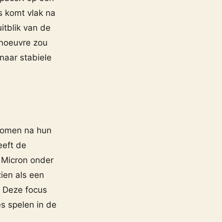
ws komt vlak na
itblik van de
anoeuvre zou
 naar stabiele
nomen na hun
eeft de
t Micron onder
ien als een
. Deze focus
es spelen in de