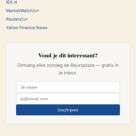
IEX.nl
MarketWatch
2x
▾
Reuters
5x
▾
Yahoo Finance News
Vond je dit interessant?
Ontvang elke zondag de Beursplaza — gratis in
je inbox.
Inschrijven