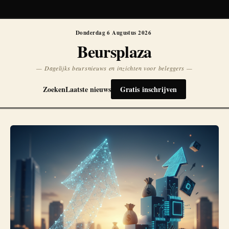
Koersen niet beschikbaar
Opnieuw
Donderdag 6 Augustus 2026
Beursplaza
— Dagelijks beursnieuws en inzichten voor beleggers —
Zoeken
Laatste nieuws
Gratis inschrijven